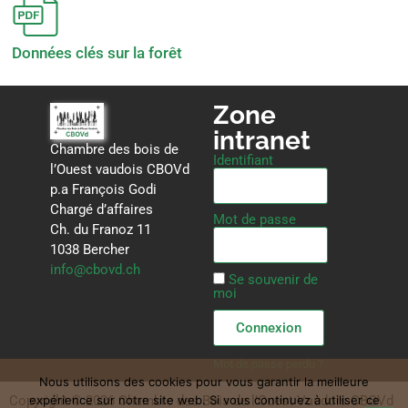
Données clés sur la forêt
Zone
intranet
Chambre des bois de
Identifiant
l’Ouest vaudois CBOVd
p.a François Godi
Chargé d’affaires
Mot de passe
Ch. du Franoz 11
1038 Bercher
info@cbovd.ch
Se souvenir de
moi
Connexion
Mot de passe perdu ?
Nous utilisons des cookies pour vous garantir la meilleure
expérience sur notre site web. Si vous continuez à utiliser ce
Copyright © 2026 Chambre des Bois de l’Ouest Vaudois CBOVd