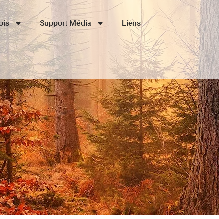
ois
Support Média
Liens