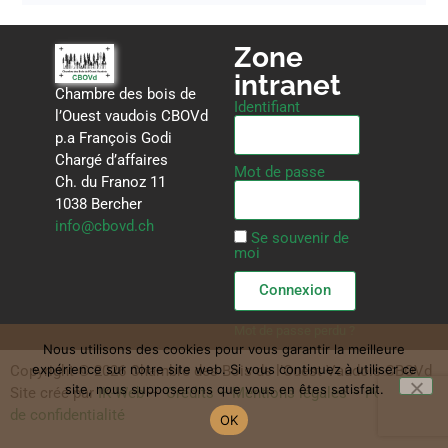
Zone
intranet
Chambre des bois de
Identifiant
l’Ouest vaudois CBOVd
p.a François Godi
Chargé d’affaires
Mot de passe
Ch. du Franoz 11
1038 Bercher
info@cbovd.ch
Se souvenir de
moi
Connexion
Mot de passe perdu ?
Nous utilisons des cookies pour vous garantir la meilleure
expérience sur notre site web. Si vous continuez à utiliser ce
Copyright © 2026 Chambre des Bois de l’Ouest Vaudois CBOVd
site, nous supposerons que vous en êtes satisfait.
Site créé par
IK-Web
–
Crédits – Mentions légales – Politique
de confidentialité
OK