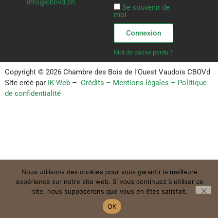
info@cbovd.ch
Se souvenir de
moi
Connexion
Mot de passe perdu ?
Copyright © 2026 Chambre des Bois de l’Ouest Vaudois CBOVd
Site créé par
IK-Web
–
Crédits – Mentions légales – Politique
de confidentialité
Nous utilisons des cookies pour vous garantir la meilleure
expérience sur notre site web. Si vous continuez à utiliser ce
site, nous supposerons que vous en êtes satisfait.
OK