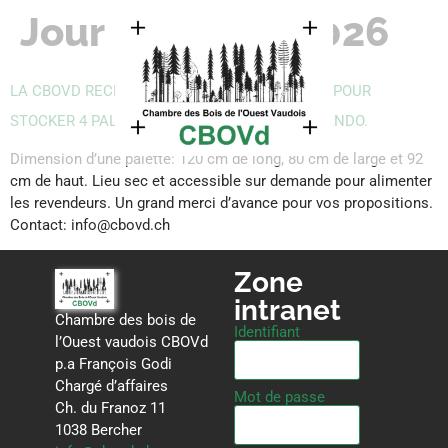
Jour :
24 mars 2026
LA CBOVD RECHERCHE URGEMMENT UN LIEU POUR
STOCKER 4 PALETTES DE CLASSEURS NATURANDO.
Dimension d’une palette: 120 cm de long, 80 cm de large et 92
cm de haut. Lieu sec et accessible sur demande pour alimenter
les revendeurs. Un grand merci d’avance pour vos propositions.
Contact: info@cbovd.ch
Zone
intranet
Chambre des bois de
Identifiant
l’Ouest vaudois CBOVd
p.a François Godi
Chargé d’affaires
Mot de passe
Ch. du Franoz 11
1038 Bercher