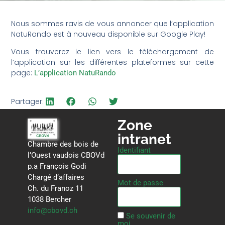
Nous sommes ravis de vous annoncer que l’application
NatuRando est à nouveau disponible sur Google Play!
Vous trouverez le lien vers le téléchargement de
l’application sur les différentes plateformes sur cette
page:
L’application NatuRando
Partager:
Zone
intranet
Chambre des bois de
Identifiant
l’Ouest vaudois CBOVd
p.a François Godi
Chargé d’affaires
Mot de passe
Ch. du Franoz 11
1038 Bercher
info@cbovd.ch
Se souvenir de
moi