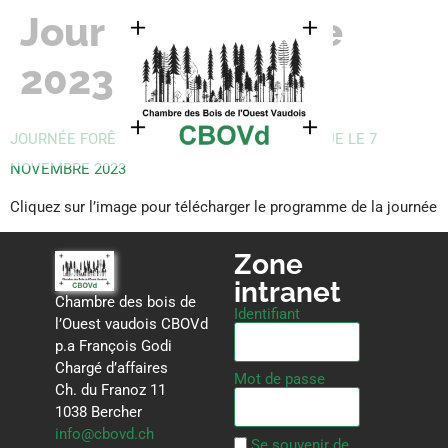
Jour :
29 octobre
2023
JOURNÉE FORÊT ET CHANGEMENT CLIMATIQUE LE 7
NOVEMBRE 2023
Cliquez sur l’image pour télécharger le programme de la journée
Zone
intranet
Chambre des bois de
Identifiant
l’Ouest vaudois CBOVd
p.a François Godi
Chargé d’affaires
Mot de passe
Ch. du Franoz 11
1038 Bercher
info@cbovd.ch
Se souvenir de