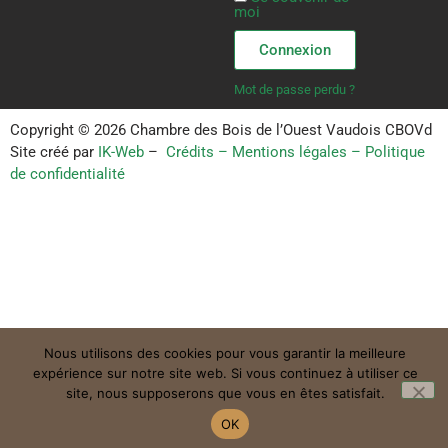
moi
Connexion
Mot de passe perdu ?
Copyright © 2026 Chambre des Bois de l’Ouest Vaudois CBOVd
Site créé par
IK-Web
–
Crédits – Mentions légales – Politique
de confidentialité
Nous utilisons des cookies pour vous garantir la meilleure
expérience sur notre site web. Si vous continuez à utiliser ce
site, nous supposerons que vous en êtes satisfait.
OK